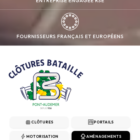
ENTREPRISE ENGAGÉE RSE
FOURNISSEURS FRANÇAIS ET EUROPÉENS
fence
garage
CLÔTURES
PORTAILS
bolt
nature
MOTORISATION
AMÉNAGEMENTS